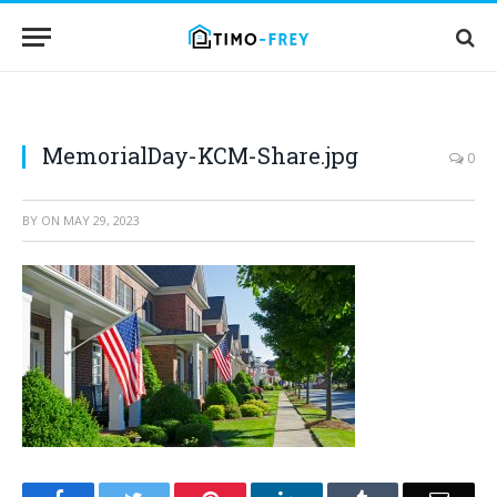
MemorialDay-KCM-Share.jpg
0
BY
ON
MAY 29, 2023