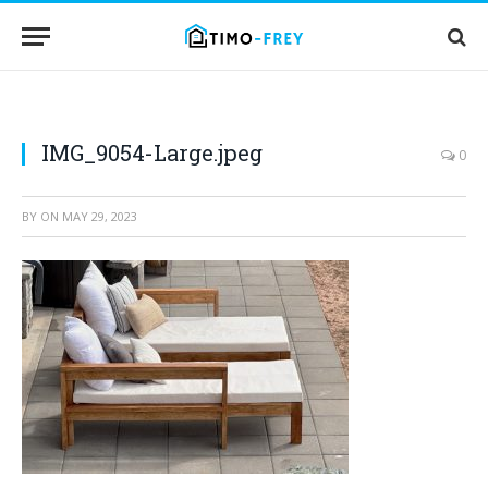
IMG_9054-Large.jpeg
0
BY
ON
MAY 29, 2023